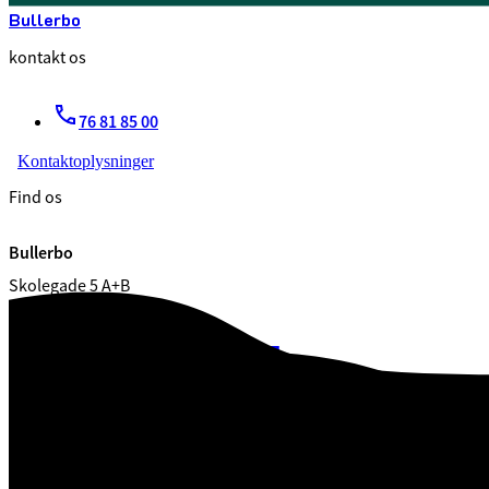
Bullerbo
kontakt os
76 81 85 00
Kontaktoplysninger
Find os
Bullerbo
Skolegade 5 A+B
7100 Vejle og omegn
CVR. 29 18 99 00