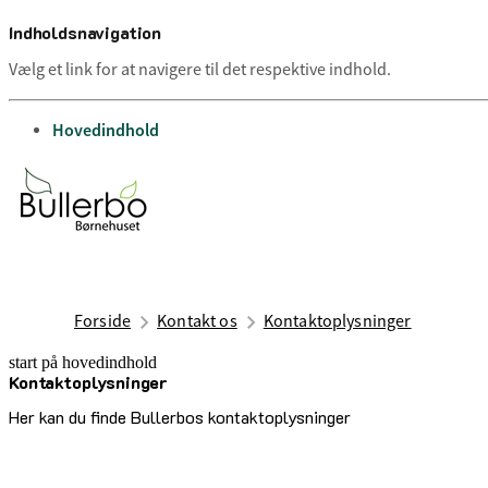
Indholdsnavigation
Vælg et link for at navigere til det respektive indhold.
gå til
Hovedindhold
Forside
Kontakt os
Kontaktoplysninger
start på hovedindhold
Kontaktoplysninger
senest opdateret 3. juli 2025
Her kan du finde Bullerbos kontaktoplysninger